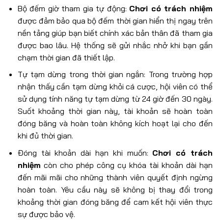
Bộ đếm giờ tham gia tự động:
Chơi có trách nhiệm
được đảm bảo qua bộ đếm thời gian hiển thị ngay trên
nền tảng giúp bạn biết chính xác bản thân đã tham gia
được bao lâu. Hệ thống sẽ gửi nhắc nhở khi bạn gần
chạm thời gian đã thiết lập.
Tự tạm dừng trong thời gian ngắn: Trong trường hợp
nhận thấy cần tạm dừng khỏi cá cược, hội viên có thể
sử dụng tính năng tự tạm dừng từ 24 giờ đến 30 ngày.
Suốt khoảng thời gian này, tài khoản sẽ hoàn toàn
đóng băng và hoàn toàn không kích hoạt lại cho đến
khi đủ thời gian.
Đóng tài khoản dài hạn khi muốn:
Chơi có trách
nhiệm
còn cho phép công cụ khóa tài khoản dài hạn
đến mãi mãi cho những thành viên quyết định ngừng
hoàn toàn. Yêu cầu này sẽ không bị thay đổi trong
khoảng thời gian đóng băng để cam kết hội viên thực
sự được bảo vệ.