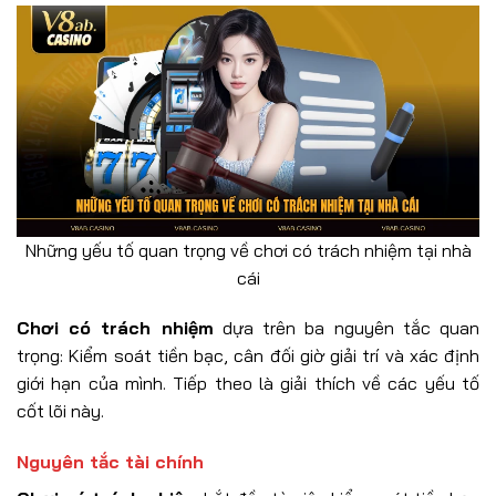
Những yếu tố quan trọng về chơi có trách nhiệm tại nhà
cái
Chơi có trách nhiệm
dựa trên ba nguyên tắc quan
trọng: Kiểm soát tiền bạc, cân đối giờ giải trí và xác định
giới hạn của mình. Tiếp theo là giải thích về các yếu tố
cốt lõi này.
Nguyên tắc tài chính