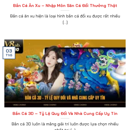
Bắn Cá Ăn Xu – Nhập Môn Săn Cá Đổi Thưởng Thật
Bắn cá ăn xu hiện là loại hình bắn cá đổi xu được rất nhiều
[...]
03
Th5
Bắn Cá 3D – Tỷ Lệ Quy Đổi Và Nhà Cung Cấp Uy Tín
Bắn cá 3D luôn là mảng giải trí luôn được lựa chọn nhiều
nhất tại [...]