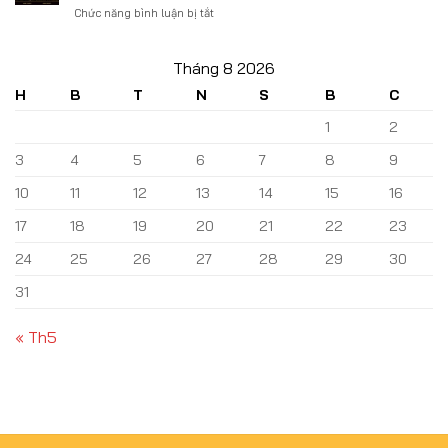
Thức
ở
Chức năng bình luận bị tắt
–
Cược
Siêu
Toàn
2026
Cấp
Cảnh
ACE
Tháng 8 2026
Sân
–
Cược
H
B
T
N
S
B
C
Tỷ
Trực
Lệ
Tuyến
1
2
RTP
2026
Và
3
4
5
6
7
8
9
Cơ
Chế
10
11
12
13
14
15
16
Cascading
Wins
17
18
19
20
21
22
23
24
25
26
27
28
29
30
31
« Th5