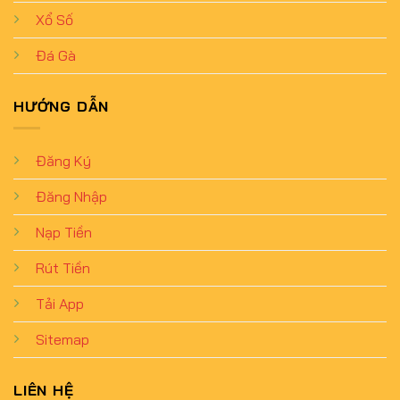
Xổ Số
Đá Gà
HƯỚNG DẪN
Đăng Ký
Đăng Nhập
Nạp Tiền
Rút Tiền
Tải App
Sitemap
LIÊN HỆ