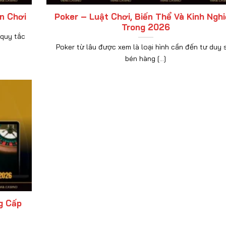
n Chơi
Poker – Luật Chơi, Biến Thể Và Kinh Ngh
Trong 2026
 quy tắc
Poker từ lâu được xem là loại hình cần đến tư duy 
bén hàng [...]
g Cấp