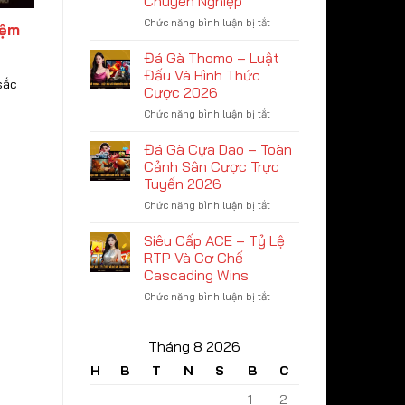
Chuyên Nghiệp
Sân
ở
Chức năng bình luận bị tắt
Cược
iệm
Cách
Trực
Nuôi
Tuyến
Đá Gà Thomo – Luật
Gà
Kịch
Đấu Và Hình Thức
sắc
Đá
Tính
Cược 2026
–
2026
ở
Chức năng bình luận bị tắt
Bí
Đá
Quyết
Gà
Cách
Đá Gà Cựa Dao – Toàn
Thomo
Nuôi
Cảnh Sân Cược Trực
–
Gà
Tuyến 2026
Luật
Đá
ở
Chức năng bình luận bị tắt
Đấu
Chuyên
Đá
Và
Nghiệp
Gà
Hình
Siêu Cấp ACE – Tỷ Lệ
Cựa
Thức
RTP Và Cơ Chế
Dao
Cược
Cascading Wins
–
2026
ở
Chức năng bình luận bị tắt
Toàn
Siêu
Cảnh
Cấp
Sân
ACE
Cược
Tháng 8 2026
–
Trực
H
B
T
N
S
B
C
Tỷ
Tuyến
Lệ
2026
1
2
RTP