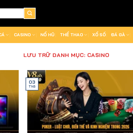
CÁ
CASINO
NỔ HŨ
THỂ THAO
XỔ SỐ
ĐÁ GÀ
LƯU TRỮ DANH MỤC:
CASINO
03
Th5